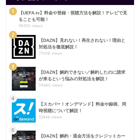
1
【UEFA.tv】料金や登録・視聴方法を解説！テレビで見
ることも可能！
98935 views
2
【DAZN】見れない！再生されない！理由と
対処法を徹底解説！
77658 views
3
【DAZN】解約できない／解約したのに請求
が来るという悩みの対処法を解説！
39680 views
4
【スカパー！オンデマンド】料金や録画、同
時視聴について解説！
33846 views
5
【DAZN】解約・退会方法をクレジットカー