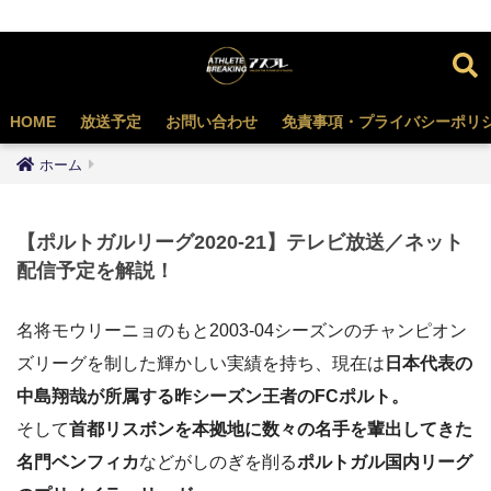
HOME
放送予定
お問い合わせ
免責事項・プライバシーポリ
ホーム
【ポルトガルリーグ2020-21】テレビ放送／ネット
配信予定を解説！
名将モウリーニョのもと2003‐04シーズンのチャンピオン
ズリーグを制した輝かしい実績を持ち、現在は
日本代表の
中島翔哉が所属する昨シーズン王者の
FCポルト。
そして
首都リスボンを本拠地に数々の名手を輩出してきた
名門ベンフィカ
などがしのぎを削る
ポルトガル国内リーグ