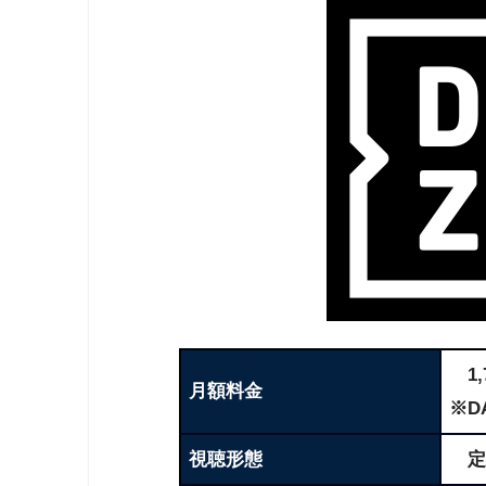
1,
月額料金
※D
視聴形態
定