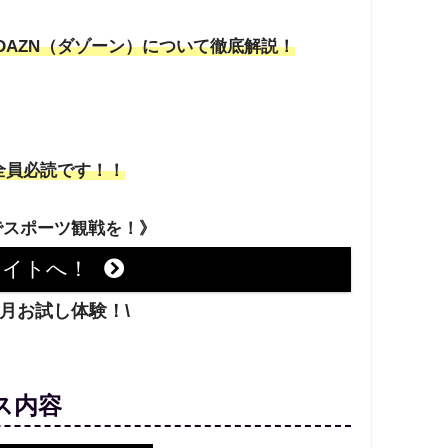
AZN（ダゾーン）について徹底解説！
、
全員必読です！！
でスポーツ観戦を！》
サイトへ！
ヶ月お試し体験！\
ス内容