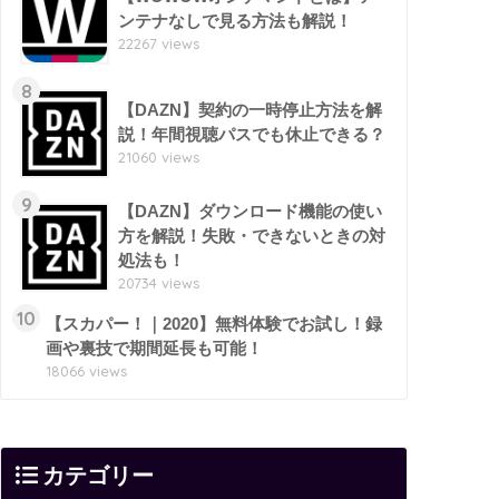
ンテナなしで見る方法も解説！
22267 views
8
【DAZN】契約の一時停止方法を解
説！年間視聴パスでも休止できる？
21060 views
9
【DAZN】ダウンロード機能の使い
方を解説！失敗・できないときの対
処法も！
20734 views
10
【スカパー！｜2020】無料体験でお試し！録
画や裏技で期間延長も可能！
18066 views
カテゴリー