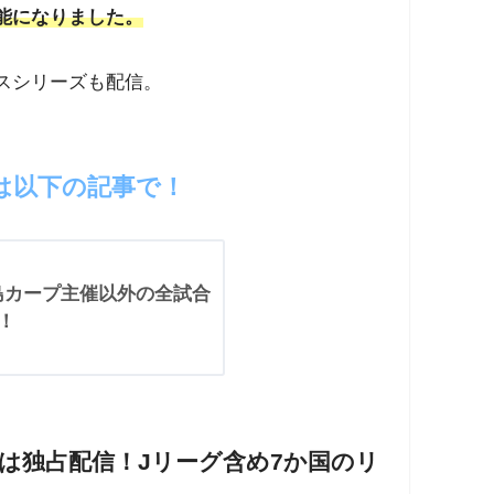
能になりました。
スシリーズも配信。
は以下の記事で！
広島カープ主催以外の全試合
！
Lは独占配信！Jリーグ含め7か国のリ