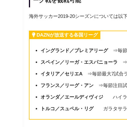
ーグ戦を観戦可能
海外サッカー2019‐20シーズンについては
DAZNが放送する各国リーグ
イングランド／プレミアリーグ
⇒毎節
スペイン／リーガ・エスパニョーラ
⇒
イタリア／セリエA
⇒毎節最大7試合
フランス／リーグ・アン
⇒毎節注目試
オランダ／エールディヴィジ
ハイライ
トルコ／スュペル・リグ
ガラタサライ