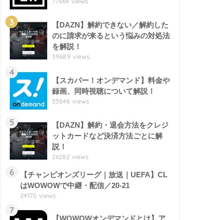
77664 views
3
【DAZN】解約できない／解約した
のに請求が来るという悩みの対処法
を解説！
39689 views
4
【スカパー！オンデマンド】料金や
録画、同時視聴について解説！
33848 views
5
【DAZN】解約・退会方法をクレジ
ットカードなど決済方法ごとに解
説！
26282 views
6
【チャンピオンズリーグ｜放送｜UEFA】CL
はWOWOWで中継・配信／20-21
24170 views
7
【WOWOWオンデマンドとは】ア