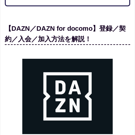
【DAZN／DAZN for docomo】登録／契
約／入会／加入方法を解説！