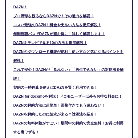
DAZN！
プロ野球を観るならDAZNで！その魅力を解説！
コスパ最強のDAZN！料金や支払い方法を徹底解説！
年間視聴パスでDAZNが超お得に！詳しく解説します！
DAZNをテレビで見る10の方法を徹底解説！
DAZNのダウンロード機能が便利！使い方など気になるポイントを
解説！
これで安心！DAZNが「見れない」「再生できない」の対処法を解
説！
契約の一時停止を使えばDAZNを賢く利用できる！
DAZN for docomoを解説！ドコモユーザー以外もお得な料金に！
DAZNの解約方法は超簡単！画像付きでもう迷わない！
DAZNを解約したのに請求が来る？対処法を紹介！
DAZNの無料体験がすごい！期間中の解約で完全無料！お得に利用
する裏ワザも！