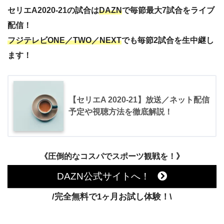
セリエA2020-21の試合は
DAZN
で毎節最大7試合をライブ
配信！
フジテレビONE／TWO／NEXT
でも毎節2試合を生中継し
ます！
【セリエA 2020-21】放送／ネット配信
予定や視聴方法を徹底解説！
《圧倒的なコスパでスポーツ観戦を！》
DAZN公式サイトへ！
/完全無料で1ヶ月お試し体験！\