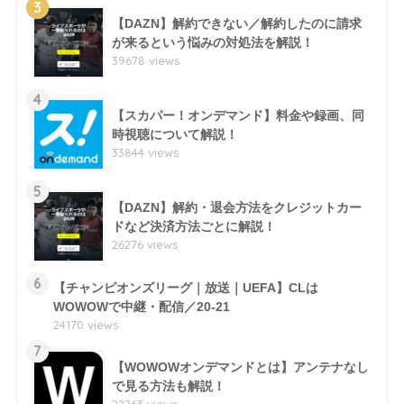
3
【DAZN】解約できない／解約したのに請求
が来るという悩みの対処法を解説！
39678 views
4
【スカパー！オンデマンド】料金や録画、同
時視聴について解説！
33844 views
5
【DAZN】解約・退会方法をクレジットカー
ドなど決済方法ごとに解説！
26276 views
6
【チャンピオンズリーグ｜放送｜UEFA】CLは
WOWOWで中継・配信／20-21
24170 views
7
【WOWOWオンデマンドとは】アンテナなし
で見る方法も解説！
22263 views